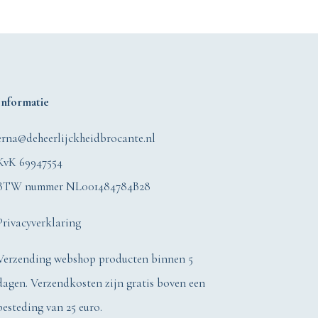
Informatie
erna@deheerlijckheidbrocante.nl
KvK 69947554
BTW nummer NL001484784B28
Privacyverklaring
Verzending webshop producten binnen 5
dagen. Verzendkosten zijn gratis boven een
besteding van 25 euro.