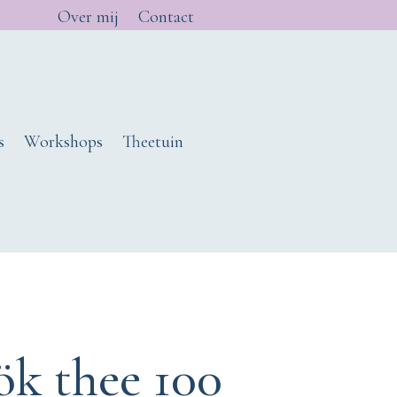
Over mij
Contact
s
Workshops
Theetuin
ök thee 100