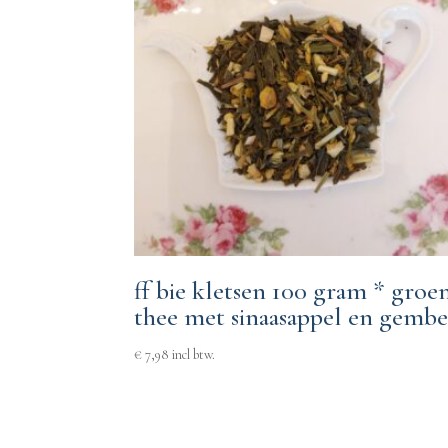
ff bie kletsen 100 gram * groe
thee met sinaasappel en gembe
€
7,98
incl btw.