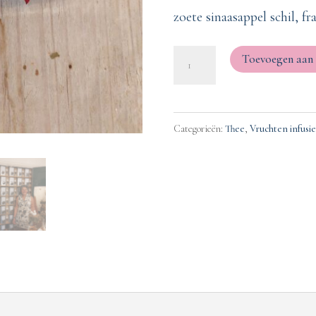
zoete sinaasappel schil, 
Viel
Toevoegen aan
Gelök
thee
100
Categorieën:
Thee
,
Vruchten infusie
gram
*
vruchteninfusie
met
papaja,
appel,
braam