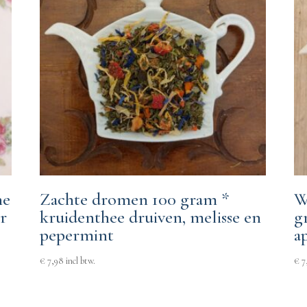
ne
Zachte dromen 100 gram *
W
r
kruidenthee druiven, melisse en
g
pepermint
a
€
7,98
incl btw.
€
7