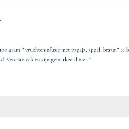
aantal
n
100 gram * vruchteninfusie met papaja, appel, braam” te 
rd.
Vereiste velden zijn gemarkeerd met
*