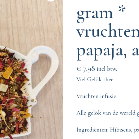
gram *
vruchten
papaja, 
€
7,98
incl btw.
Viel Gelök thee
Vruchten infusie
Alle gelök van de wereld 
Ingrediënten: Hibiscus, p