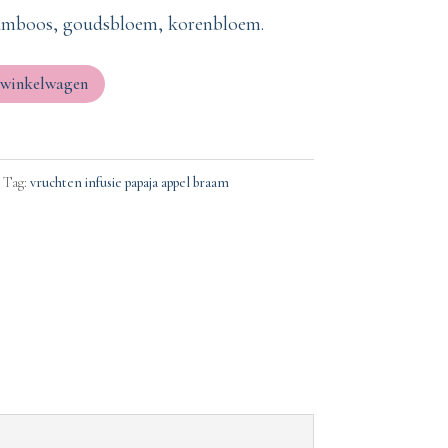
framboos, goudsbloem, korenbloem.
 winkelwagen
Tag:
vruchten infusie papaja appel braam