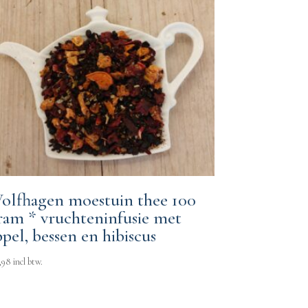
olfhagen moestuin thee 100
ram * vruchteninfusie met
ppel, bessen en hibiscus
,98
incl btw.