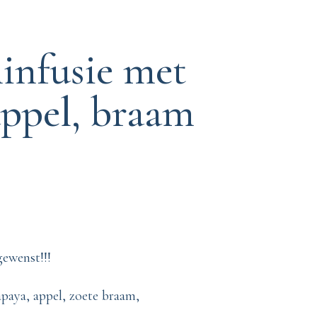
infusie met
appel, braam
gewenst!!!
apaya, appel, zoete braam,