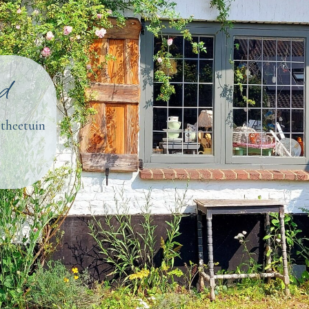
d
theetuin