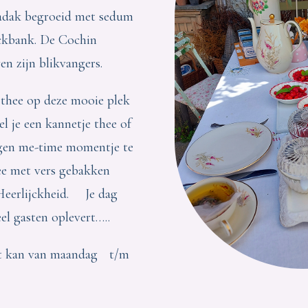
dadak begroeid met sedum
nickbank. De Cochin
n zijn blikvangers.
 thee op deze mooie plek
el je een kannetje thee of
igen me-time momentje te
hee met vers gebakken
Heerlijckheid. Je dag
el gasten oplevert…..
it kan van maandag t/m