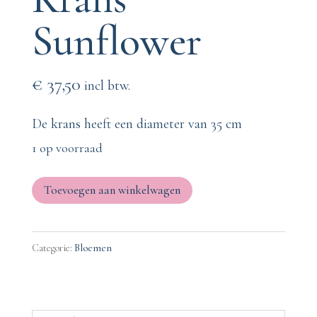
Sunflower
€
37,50
incl btw.
De krans heeft een diameter van 35 cm
1 op voorraad
Krans
Toevoegen aan winkelwagen
Sunflower
aantal
Categorie:
Bloemen