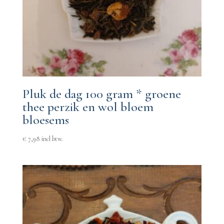
Pluk de dag 100 gram * groene
thee perzik en wol bloem
bloesems
€
7,98
incl btw.