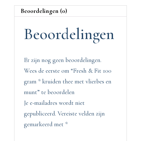
thee
Beoordelingen (0)
met
Beoordelingen
vlierbes
en
munt
Er zijn nog geen beoordelingen.
aantal
Wees de eerste om “Fresh & Fit 100
gram * kruiden thee met vlierbes en
munt” te beoordelen
Je e-mailadres wordt niet
gepubliceerd.
Vereiste velden zijn
gemarkeerd met
*