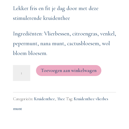
Lekker fris en fit je dag door met deze
stimulerende kruidenthee
Ingrediënten: Vlierbessen, citroengras, venkel,
pepermunt, nana munt, cactusbloesem, wol
bloem bloesem.
Fresh
Toevoegen aan winkelwagen
&
Fit
100
Categorieën:
Kruidenthee
,
Thee
Tag:
Kruidenthee vlierbes
gram
munt
*
kruiden