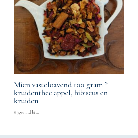
Mien vasteloavend 100 gram *
kruidenthee appel, hibiscus en
kruiden
€
7,98
incl btw.