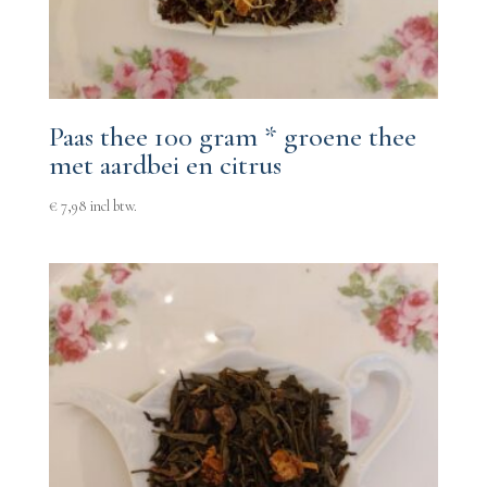
Paas thee 100 gram * groene thee
met aardbei en citrus
€
7,98
incl btw.