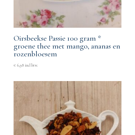
Oirsbeekse Passie 100 gram *
groene thee met mango, ananas en
rozenbloesem
€
6,98
incl btw.