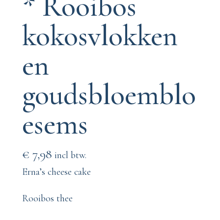
* Rooibos
kokosvlokken
en
goudsbloemblo
esems
€
7,98
incl btw.
Erna’s cheese cake
Rooibos thee