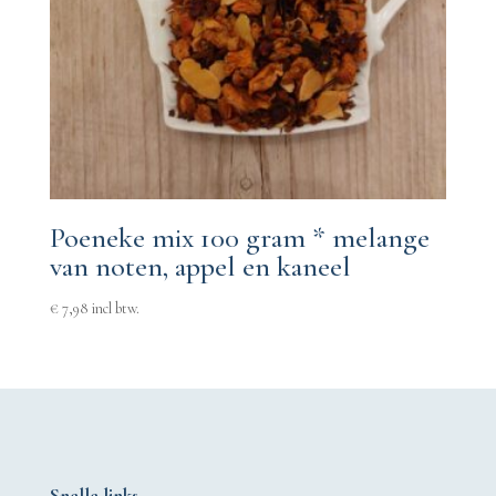
Poeneke mix 100 gram * melange
van noten, appel en kaneel
€
7,98
incl btw.
Snelle links