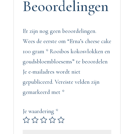
Beoordelingen
en
goudsbloembloesems
aantal
Er zijn nog geen beoordelingen.
Wees de eerste om “Erna’s cheese cake
100 gram * Rooibos kokosvlokken en
goudsbloembloesems” te beoordelen
Je e-mailadres wordt niet
gepubliceerd.
Vereiste velden zijn
gemarkeerd met
*
Je waardering
*