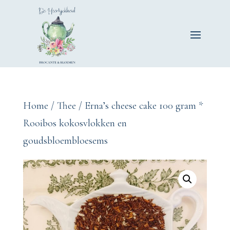
Home
/
Thee
/ Erna’s cheese cake 100 gram *
Rooibos kokosvlokken en
goudsbloembloesems