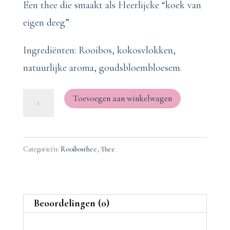
Een thee die smaakt als Heerlijcke “koek van
eigen deeg”
Ingrediënten: Rooibos, kokosvlokken,
natuurlijke aroma, goudsbloembloesem.
Erna's
Toevoegen aan winkelwagen
cheese
cake
100
Categorieën:
Rooibosthee
,
Thee
gram
*
Rooibos
Beoordelingen (0)
kokosvlokken