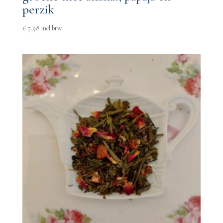
perzik
€
7,98
incl btw.