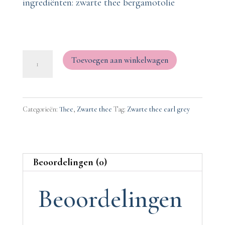
ingrediënten: zwarte thee bergamotolie
Earl
Toevoegen aan winkelwagen
Grey
100
gram
Categorieën:
Thee
,
Zwarte thee
Tag:
Zwarte thee earl grey
*Zwarte
thee
met
Beoordelingen (0)
bergamot
Beoordelingen
aantal