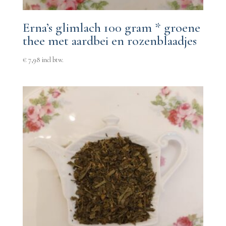
Erna’s glimlach 100 gram * groene
thee met aardbei en rozenblaadjes
€
7,98
incl btw.