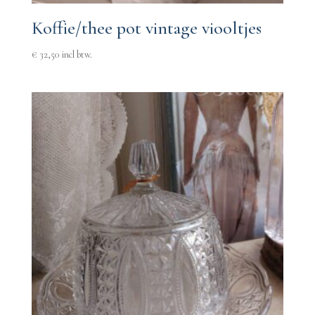
Koffie/thee pot vintage viooltjes
€
32,50
incl btw.