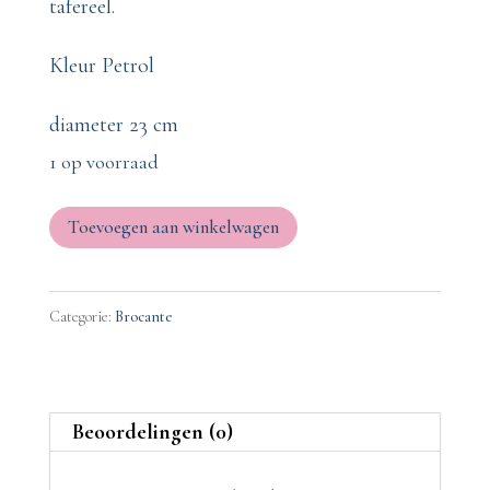
tafereel.
Kleur Petrol
diameter 23 cm
1 op voorraad
Bord
Toevoegen aan winkelwagen
Edelhert
aantal
Categorie:
Brocante
Beoordelingen (0)