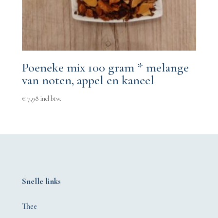
Poeneke mix 100 gram * melange
van noten, appel en kaneel
€
7,98
incl btw.
Snelle links
Thee