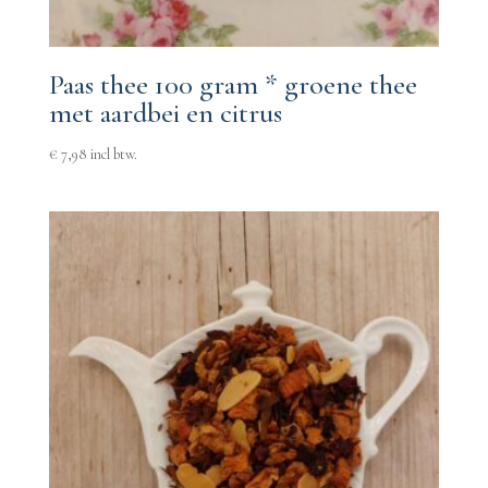
Paas thee 100 gram * groene thee
met aardbei en citrus
€
7,98
incl btw.