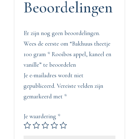
Beoordelingen
vanille
aantal
Er zijn nog geen beoordelingen.
Wees de eerste om “Bakhuus theetje
100 gram * Rooibos appel, kaneel en
vanille” te beoordelen
Je e-mailadres wordt niet
gepubliceerd.
Vereiste velden zijn
gemarkeerd met
*
Je waardering
*