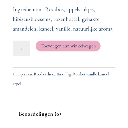
Ingrediënten: Rooibos, appelstukjes,
hibiscusbloesems, rozenbottel, gehakte
amandelen, kaneel, vanille, natuurlijke aroma.
Bakhuus
Toevoegen aan winkelwagen
theetje
100
gram
Categorieën:
Rooibosthee
,
Thee
Tag:
Rooibos vanille kaneel
*
appel
Rooibos
appel,
kaneel
Beoordelingen (0)
en