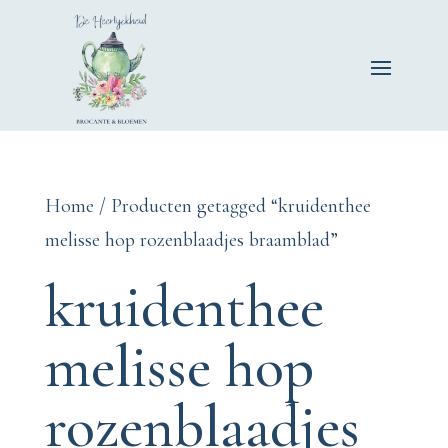
Home
/ Producten getagged “kruidenthee
melisse hop rozenblaadjes braamblad”
kruidenthee
melisse hop
rozenblaadjes