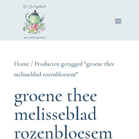
Home
/ Producten getagged “groene thee
melisseblad rozenbloesem”
groene thee
melisseblad
rozenbloesem