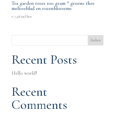
Tea garden roses 100 gram * groene thee
melisseblad en rozenbloesems
€
7,98
incl btw.
Zoeken
Recent Posts
Hello world!
Recent
Comments