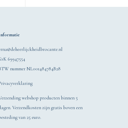
Informatie
erna@deheerlijckheidbrocante.nl
KvK 69947554
BTW nummer NL001484784B28
Privacyverklaring
Verzending webshop producten binnen 5
dagen. Verzendkosten zijn gratis boven een
besteding van 25 euro.